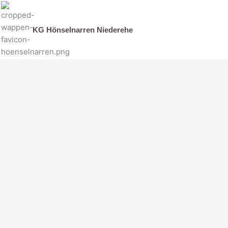
Zum
Inhalt
springen
KG Hönselnarren Niederehe