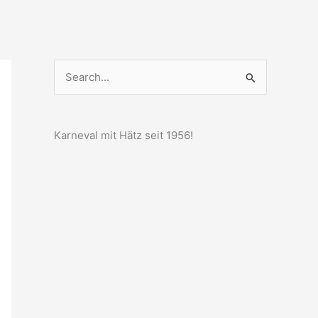
S
u
c
Karneval mit Hätz seit 1956!
h
e
n
n
a
c
h
: